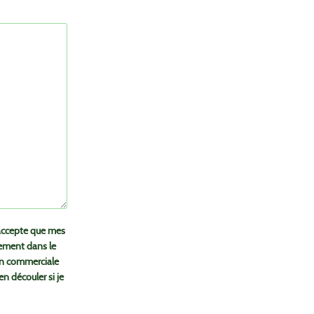
’accepte que mes
vement dans le
on commerciale
en découler si je