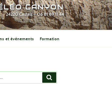
PÉLÉO CANYON
24220 Castels – 06 81 69 11 44
ns et événements
Formation
Recherche