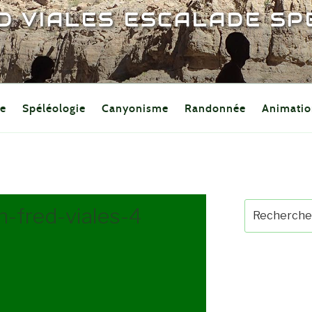
D VIALES ESCALADE S
de
Spéléologie
Canyonisme
Randonnée
Animatio
Recherche
-fred-viales-4
pour
: