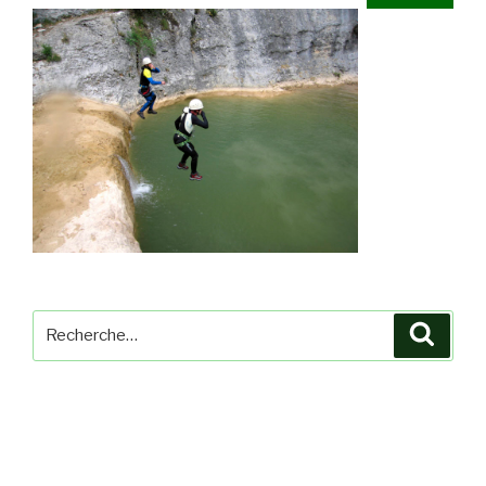
Recherche
Reche
pour
: