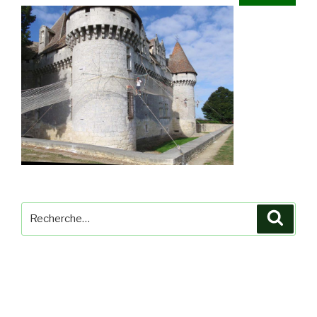
Recherche
Reche
pour
: